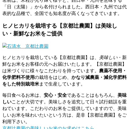
「日（太陽）」から名付けられました。西日本・九州では代
表的な品種で、全国でも知名度が高くなってきています。
ヒノヒカリを栽培する【京都辻農園】は美味し
い・新鮮なお米をご提供
ヒノヒカリを栽培している【京都辻農園】は、
美味しい
・新
鮮なお米をお客様の元へお届けいたします。【京都辻農園】
は米づくりに様々なこだわりを持っています。
農薬不使用・
化学肥料不使用
の栽培をはじめ、
かなり減農薬・減化学肥料
をした特別栽培米
まで生産しています。
毎日食べるお米は、
安心・安全
であることはもちろん、
美味
しい
ことが大切です。美味しさを追究して日々試行錯誤を重
ねています。こだわりのお米をご提供していますので、美味
しいお米を味わいたいという方は、是非【京都辻農園】をご
利用下さい。
京都辻農園の美味しいお米のお求めはこちら