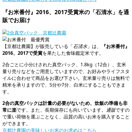
『お米番付』2016、2017受賞米の「石清水」を通
販でお届け
【京都辻農園】が販売している「
石清水
」は、
『お米番付』
2016、2017で受賞
を果たした食味鑑定米です。
2合ごとに小分けされた真空パック、1.8kg（12合）、玄米
量り売りなどをご用意していますので、お好みやライフスタ
イルに合わせて商品をお選び下さい。玄米量り売りは無料で
精米を承りますので、5分や7分、白米にすることもできま
す。
2合の真空パックは計量の必要がないため、炊飯の準備も非
常に楽
です。また、長期保存にも向いています。
通販
ですの
で重い荷物を運ぶことなく、品質の高いお米を購入すること
ができます。
京都辻農園の美味しいお米のお求めはこちら