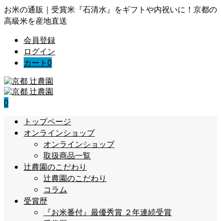
お米の通販｜受賞米『石清水』をギフトや内祝いに！京都の
高級米を産地直送
会員登録
ログイン
カート
0
0
トップページ
オンラインショップ
オンラインショップ
取扱商品一覧
辻農園のこだわり
辻農園のこだわり
コラム
受賞歴
『お米番付』最優秀賞 ２年連続受賞