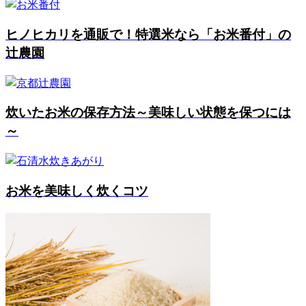
ヒノヒカリを通販で！特選米なら「お米番付」の
辻農園
炊いたお米の保存方法～美味しい状態を保つには
～
お米を美味しく炊くコツ