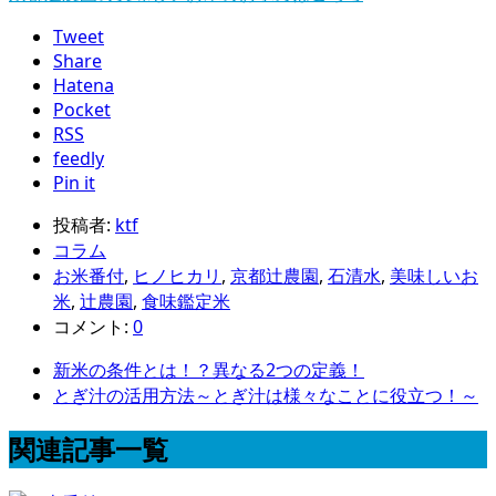
Tweet
Share
Hatena
Pocket
RSS
feedly
Pin it
投稿者:
ktf
コラム
お米番付
,
ヒノヒカリ
,
京都辻農園
,
石清水
,
美味しいお
米
,
辻農園
,
食味鑑定米
コメント:
0
新米の条件とは！？異なる2つの定義！
とぎ汁の活用方法～とぎ汁は様々なことに役立つ！～
関連記事一覧