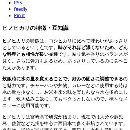
RSS
feedly
Pin it
ヒノヒカリの特徴・豆知識
ヒノヒカリ
の特徴は、コシヒカリに比べて味わいがあっさり
としているという点です。
味がそれほど濃くないため、どん
な料理とも相性が良い
品種です。粘り気や香りのバランスが
良く、さらに弾力もあるため、あっさりしているのに食べご
たえがあります。
炊飯時に水の量を変えることで、好みの固さに調整できる
の
も魅力です。チャーハンや丼物、カレーなどに使用する時は
水の量を少なくし、お米本来の味を楽しむなら水を多めにし
ます。炊き込みご飯にしてもベタっとしないので、様々なメ
ニューに使用可能です。
ヒノヒカリは宮崎県で研究が始まり、現在では大分や鹿児
島、佐賀など九州を中心に西日本で多く栽培されています。
名前は、米粒が光り輝く様子と、西日本・九州を意味する