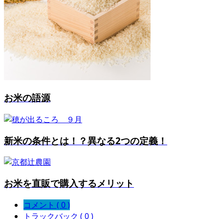
お米の語源
新米の条件とは！？異なる2つの定義！
お米を直販で購入するメリット
コメント ( 0 )
トラックバック ( 0 )