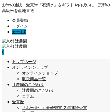
お米の通販｜受賞米『石清水』をギフトや内祝いに！京都の
高級米を産地直送
会員登録
ログイン
カート
0
0
トップページ
オンラインショップ
オンラインショップ
取扱商品一覧
辻農園のこだわり
辻農園のこだわり
コラム
受賞歴
『お米番付』最優秀賞 ２年連続受賞