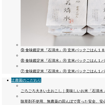
⑨ 食味鑑定米『石清水』Ⓡ 玄米パックごはん１８パ
⑧ 食味鑑定米『石清水』Ⓡ 玄米パックごはん１パッ
⑦ 食味鑑定米『石清水』Ⓡ 玄米パックごはん１パッ
辻農園のこだわり
ごろごろ大きい土おこし｜美味しいお米「石清水
除草剤不使用、無農薬の田んぼで育った安全、安心な