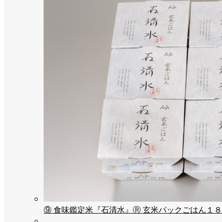
⑨ 食味鑑定米『石清水』Ⓡ 玄米パックごはん１８パ