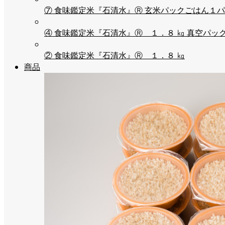
⑦ 食味鑑定米『石清水』Ⓡ 玄米パックごはん１パッ
④ 食味鑑定米『石清水』Ⓡ １．８ ㎏ 真空パック（
② 食味鑑定米『石清水』Ⓡ １．８ ㎏
商品