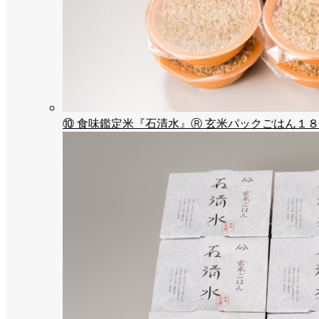
⑩ 食味鑑定米『石清水』Ⓡ 玄米パックごはん１８パ