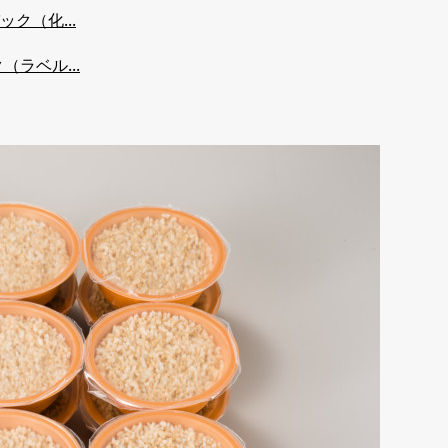
ク（化...
ラベル...