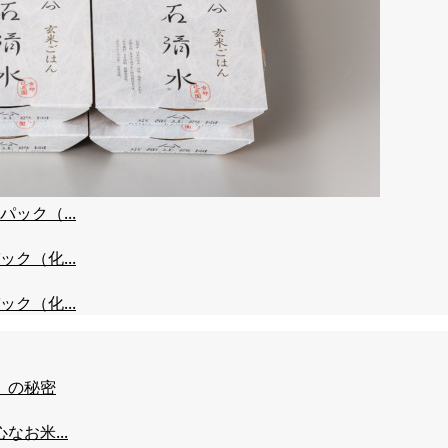
ック（...
ク（化...
ク（化...
」の秘密
お米...