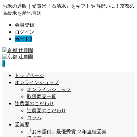
お米の通販｜受賞米『石清水』をギフトや内祝いに！京都の
高級米を産地直送
会員登録
ログイン
カート
0
0
トップページ
オンラインショップ
オンラインショップ
取扱商品一覧
辻農園のこだわり
辻農園のこだわり
コラム
受賞歴
『お米番付』最優秀賞 ２年連続受賞