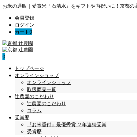
お米の通販｜受賞米『石清水』をギフトや内祝いに！京都の
会員登録
ログイン
カート
0
0
トップページ
オンラインショップ
オンラインショップ
取扱商品一覧
辻農園のこだわり
辻農園のこだわり
コラム
受賞歴
『お米番付』最優秀賞 ２年連続受賞
受賞歴