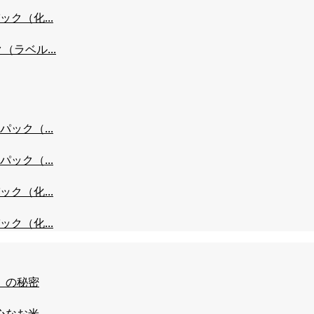
ク（化...
ラベル...
ック（...
ック（...
ク（化...
ク（化...
」の秘密
お米...