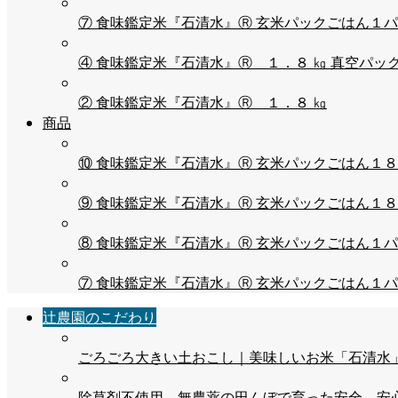
⑦ 食味鑑定米『石清水』Ⓡ 玄米パックごはん１パッ
④ 食味鑑定米『石清水』Ⓡ １．８ ㎏ 真空パック（
② 食味鑑定米『石清水』Ⓡ １．８ ㎏
商品
⑩ 食味鑑定米『石清水』Ⓡ 玄米パックごはん１８パ
⑨ 食味鑑定米『石清水』Ⓡ 玄米パックごはん１８パ
⑧ 食味鑑定米『石清水』Ⓡ 玄米パックごはん１パッ
⑦ 食味鑑定米『石清水』Ⓡ 玄米パックごはん１パッ
辻農園のこだわり
ごろごろ大きい土おこし｜美味しいお米「石清水
除草剤不使用、無農薬の田んぼで育った安全、安心な