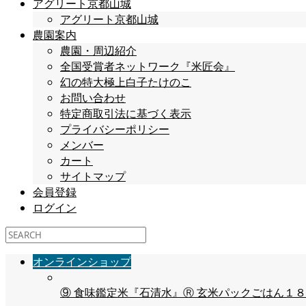
アグリート京都山城
アグリート京都山城
農園案内
農園・周辺紹介
全国受賞者ネットワーク『米匠会』
幻の特大極上白子たけのこ
お問い合わせ
特定商取引法に基づく表示
プライバシーポリシー
メンバー
カート
サイトマップ
会員登録
ログイン
オンラインショップ
⑨ 食味鑑定米『石清水』Ⓡ 玄米パックごはん１８パ