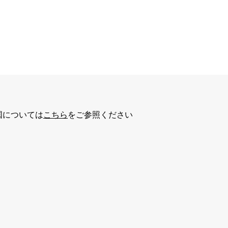
国については
こちら
をご参照ください